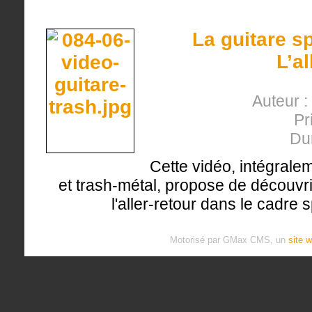
La guitare s
L’al
Auteur :
Pr
Du
Cette vidéo, intégrale
et trash-métal, propose de découvrir
l'aller-retour dans le cadre 
Motorisé par GMax CMS, un
site 