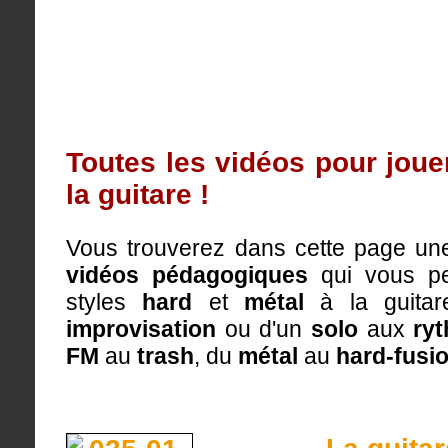
Toutes les vidéos pour joue
la guitare !
Vous trouverez dans cette page une
vidéos pédagogiques
qui vous pe
styles
hard
et
métal
à la guitare
improvisation
ou d'un
solo
aux
ry
FM
au
trash
, du
métal
au
hard-fusi